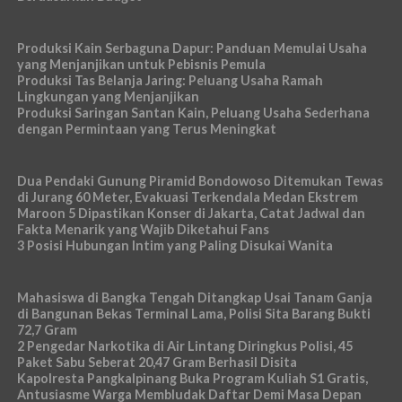
Produksi Kain Serbaguna Dapur: Panduan Memulai Usaha
yang Menjanjikan untuk Pebisnis Pemula
Produksi Tas Belanja Jaring: Peluang Usaha Ramah
Lingkungan yang Menjanjikan
Produksi Saringan Santan Kain, Peluang Usaha Sederhana
dengan Permintaan yang Terus Meningkat
Dua Pendaki Gunung Piramid Bondowoso Ditemukan Tewas
di Jurang 60 Meter, Evakuasi Terkendala Medan Ekstrem
Maroon 5 Dipastikan Konser di Jakarta, Catat Jadwal dan
Fakta Menarik yang Wajib Diketahui Fans
3 Posisi Hubungan Intim yang Paling Disukai Wanita
Mahasiswa di Bangka Tengah Ditangkap Usai Tanam Ganja
di Bangunan Bekas Terminal Lama, Polisi Sita Barang Bukti
72,7 Gram
2 Pengedar Narkotika di Air Lintang Diringkus Polisi, 45
Paket Sabu Seberat 20,47 Gram Berhasil Disita
Kapolresta Pangkalpinang Buka Program Kuliah S1 Gratis,
Antusiasme Warga Membludak Daftar Demi Masa Depan