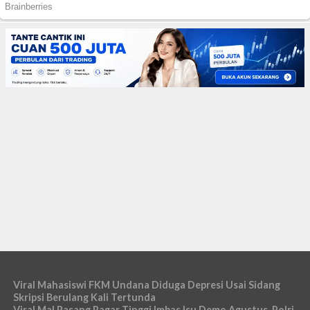
Viral Mahasiswi FKM Undana Diduga Depresi Usai Sidang
Skripsi Berulang Kali Tertunda
Viral Mal Pasang Pagar Tinggi Imbas Isu Demo Agustus, Polri