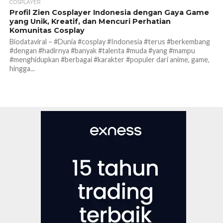
COSPLAYER
Profil Zien Cosplayer Indonesia dengan Gaya Game
yang Unik, Kreatif, dan Mencuri Perhatian
Komunitas Cosplay
Biodataviral – #Dunia #cosplay #Indonesia #terus #berkembang
#dengan #hadirnya #banyak #talenta #muda #yang #mampu
#menghidupkan #berbagai #karakter #populer dari anime, game,
hingga...