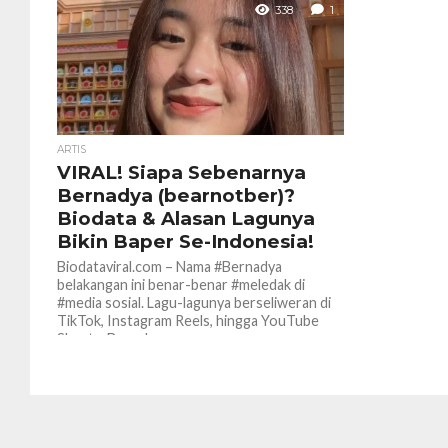
338
1
ARTIS
VIRAL! Siapa Sebenarnya
Bernadya (bearnotber)?
Biodata & Alasan Lagunya
Bikin Baper Se-Indonesia!
Biodataviral.com – Nama #Bernadya
belakangan ini benar-benar #meledak di
#media sosial. Lagu-lagunya berseliweran di
TikTok, Instagram Reels, hingga YouTube
Shorts. Banyak yang...