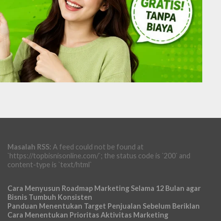
Masalah RSS:
A feed could not be found at
`https://topbisnisonline.com/`; the status code is `200` and
content-type is `text/html`
Cara Menyusun Roadmap Marketing Selama 12 Bulan agar
Bisnis Tumbuh Konsisten
Panduan Menentukan Target Penjualan Sebelum Beriklan
Cara Menentukan Prioritas Aktivitas Marketing