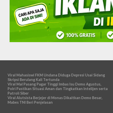
Viral Mahasiswi FKM Undana Diduga Depresi Usai Sidang
Skripsi Berulang Kali Tertunda
Viral Mal Pasang Pagar Tinggi Imbas Isu Demo Agustus,
Polri Pastikan Situasi Aman dan Tingkatkan Intelijen serta
Patroli Siber
Viral Alutsista Berjejer di Monas Dikaitkan Demo Besar,
Mabes TNI Beri Penjelasan