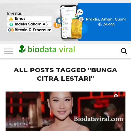
HOME
FILTER
KATEGORI
IKLAN
TERVIRAL
TRADING
KOMUNITAS
BERITA
BISNIS
LAINNYA
GRATIS
ALL POSTS TAGGED "BUNGA
CITRA LESTARI"
91