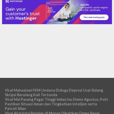
Viral Mahasiswi FKM Undana Diduga Depresi Usai Sidang
Skripsi Berulang Kali Tertunda
Viral Mal Pasang Pagar Tinggi Imbas Isu Demo Agustus, Polri
Pastikan Situasi Aman dan Tingkatkan Intelijen serta
Patroli Siber
Viral Alutsista Berjejer di Monas Dikaitkan Demo Besar,