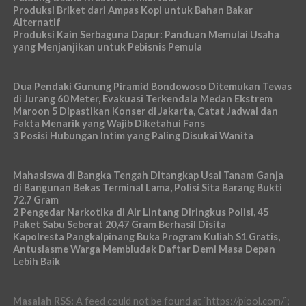
Produksi Briket dari Ampas Kopi untuk Bahan Bakar
Alternatif
Produksi Kain Serbaguna Dapur: Panduan Memulai Usaha
yang Menjanjikan untuk Pebisnis Pemula
Dua Pendaki Gunung Piramid Bondowoso Ditemukan Tewas
di Jurang 60 Meter, Evakuasi Terkendala Medan Ekstrem
Maroon 5 Dipastikan Konser di Jakarta, Catat Jadwal dan
Fakta Menarik yang Wajib Diketahui Fans
3 Posisi Hubungan Intim yang Paling Disukai Wanita
Mahasiswa di Bangka Tengah Ditangkap Usai Tanam Ganja
di Bangunan Bekas Terminal Lama, Polisi Sita Barang Bukti
72,7 Gram
2 Pengedar Narkotika di Air Lintang Diringkus Polisi, 45
Paket Sabu Seberat 20,47 Gram Berhasil Disita
Kapolresta Pangkalpinang Buka Program Kuliah S1 Gratis,
Antusiasme Warga Membludak Daftar Demi Masa Depan
Lebih Baik
Masalah RSS:
A feed could not be found at `https://piool.com/`;