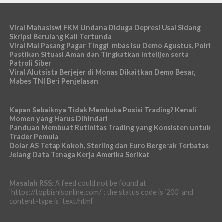
Viral Mahasiswi FKM Undana Diduga Depresi Usai Sidang
Skripsi Berulang Kali Tertunda
Viral Mal Pasang Pagar Tinggi Imbas Isu Demo Agustus, Polri
Pastikan Situasi Aman dan Tingkatkan Intelijen serta
Patroli Siber
Viral Alutsista Berjejer di Monas Dikaitkan Demo Besar,
Mabes TNI Beri Penjelasan
Kapan Sebaiknya Tidak Membuka Posisi Trading? Kenali
Momen yang Harus Dihindari
Panduan Membuat Rutinitas Trading yang Konsisten untuk
Trader Pemula
Dolar AS Tetap Kokoh, Sterling dan Euro Bergerak Terbatas
Jelang Data Tenaga Kerja Amerika Serikat
Masalah RSS:
A feed could not be found at
`https://topbisnisonline.com/`; the status code is `200` and
content-type is `text/html`