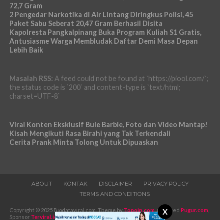
72,7 Gram
2 Pengedar Narkotika di Air Lintang Diringkus Polisi, 45
Paket Sabu Seberat 20,47 Gram Berhasil Disita
Kapolresta Pangkalpinang Buka Program Kuliah S1 Gratis,
Antusiasme Warga Membludak Daftar Demi Masa Depan
Lebih Baik
Masalah RSS:
A feed could not be found at `https://piool.com/`;
the status code is `200` and content-type is `text/html;
charset=UTF-8`
Viral Konten Eksklusif Bule Barbie, Foto dan Video Mantap!
Kisah Mengikuti Rasa Birahi yang Tak Terkendali
Cerita Prank Minta Tolong Untuk Dipuaskan
ABOUT
KONTAK
DISCLAIMER
PRIVACY POLICY
TERMS AND CONDITIONS
Copyright © 2025 Biodataviral.com. Theme by
Topoin.com
, powered
Pugur.com
,
X
Sponsor
Terviral.id
-
Iklans.com
.