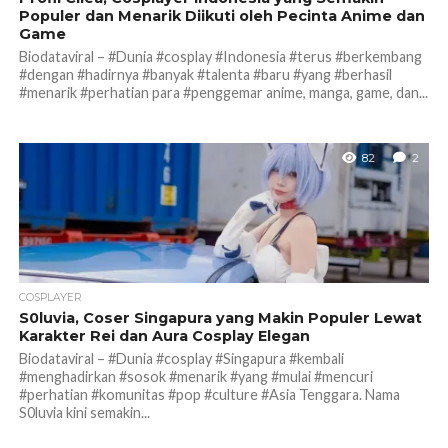
Populer dan Menarik Diikuti oleh Pecinta Anime dan
Game
Biodataviral – #Dunia #cosplay #Indonesia #terus #berkembang
#dengan #hadirnya #banyak #talenta #baru #yang #berhasil
#menarik #perhatian para #penggemar anime, manga, game, dan...
82
2
COSPLAYER
S0luvia, Coser Singapura yang Makin Populer Lewat
Karakter Rei dan Aura Cosplay Elegan
Biodataviral – #Dunia #cosplay #Singapura #kembali
#menghadirkan #sosok #menarik #yang #mulai #mencuri
#perhatian #komunitas #pop #culture #Asia Tenggara. Nama
S0luvia kini semakin...