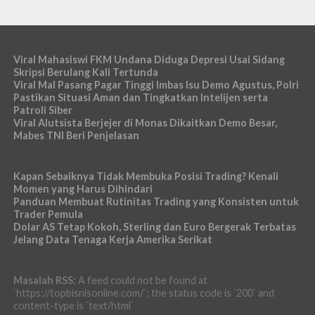
Viral Mahasiswi FKM Undana Diduga Depresi Usai Sidang
Skripsi Berulang Kali Tertunda
Viral Mal Pasang Pagar Tinggi Imbas Isu Demo Agustus, Polri
Pastikan Situasi Aman dan Tingkatkan Intelijen serta
Patroli Siber
Viral Alutsista Berjejer di Monas Dikaitkan Demo Besar,
Mabes TNI Beri Penjelasan
Kapan Sebaiknya Tidak Membuka Posisi Trading? Kenali
Momen yang Harus Dihindari
Panduan Membuat Rutinitas Trading yang Konsisten untuk
Trader Pemula
Dolar AS Tetap Kokoh, Sterling dan Euro Bergerak Terbatas
Jelang Data Tenaga Kerja Amerika Serikat
Masalah RSS:
A feed could not be found at
`https://topbisnisonline.com/`; the status code is `200` and
content-type is `text/html`