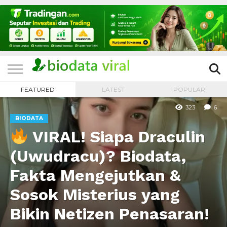
HOME
FILTER
KATEGORI
IKLAN
TERVIRAL
TRADING
KOMUNITAS
BERITA
BISNIS
LAINNYA
GRATIS
FEATURED
LATEST
POPULAR
323
6
BIODATA
VIRAL! Siapa Draculin
(Uwudracu)? Biodata,
Fakta Mengejutkan &
Sosok Misterius yang
Bikin Netizen Penasaran!