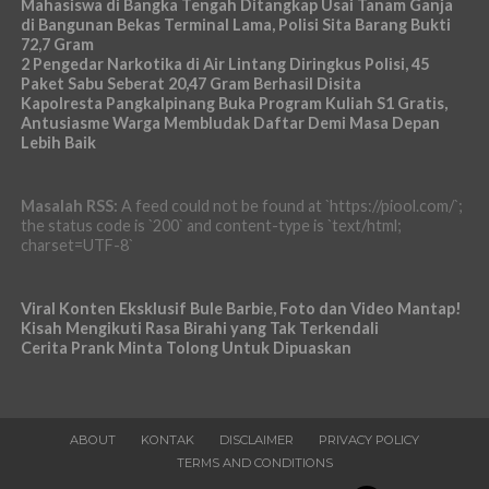
Mahasiswa di Bangka Tengah Ditangkap Usai Tanam Ganja
di Bangunan Bekas Terminal Lama, Polisi Sita Barang Bukti
72,7 Gram
2 Pengedar Narkotika di Air Lintang Diringkus Polisi, 45
Paket Sabu Seberat 20,47 Gram Berhasil Disita
Kapolresta Pangkalpinang Buka Program Kuliah S1 Gratis,
Antusiasme Warga Membludak Daftar Demi Masa Depan
Lebih Baik
Masalah RSS:
A feed could not be found at `https://piool.com/`;
the status code is `200` and content-type is `text/html;
charset=UTF-8`
Viral Konten Eksklusif Bule Barbie, Foto dan Video Mantap!
Kisah Mengikuti Rasa Birahi yang Tak Terkendali
Cerita Prank Minta Tolong Untuk Dipuaskan
ABOUT
KONTAK
DISCLAIMER
PRIVACY POLICY
TERMS AND CONDITIONS