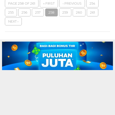
PAGE 258 OF 261
« FIRST
‹ PREVIOUS
254
255
256
257
258
259
260
261
NEXT ›