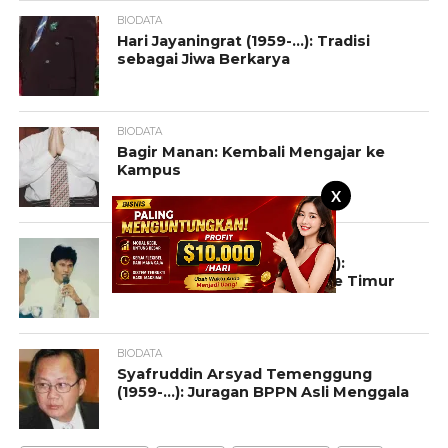
BIODATA
Hari Jayaningrat (1959-…): Tradisi
sebagai Jiwa Berkarya
BIODATA
Bagir Manan: Kembali Mengajar ke
Kampus
X
BIODATA
Iwan Nurdaya Djafar (1959-…):
Mengarungi Karya sampai ke Timur
BIODATA
Syafruddin Arsyad Temenggung
(1959-…): Juragan BPPN Asli Menggala