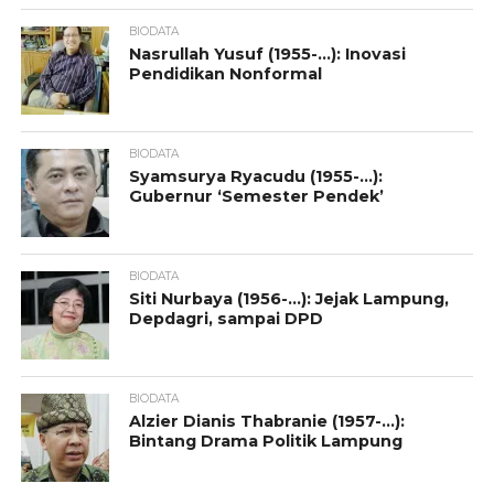
BIODATA
Nasrullah Yusuf (1955-…): Inovasi
Pendidikan Nonformal
BIODATA
Syamsurya Ryacudu (1955-…):
Gubernur ‘Semester Pendek’
BIODATA
Siti Nurbaya (1956-…): Jejak Lampung,
Depdagri, sampai DPD
BIODATA
Alzier Dianis Thabranie (1957-…):
Bintang Drama Politik Lampung