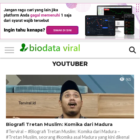
HOME
FILTER
KATEGORI
IKLAN
TERVIRAL
TRADING
KOMUNITAS
BERITA
BISNIS
LAINNYA
GRATIS
YOUTUBER
165
Biografi Tretan Muslim: Komika dari Madura
#Terviral – #Biografi Tretan Muslim: Komika dari Madura –
#Tretan Muslim, seorang #komika asal Madura yang kini dikenal