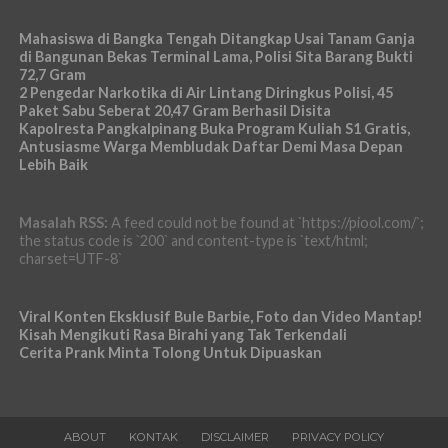
Mahasiswa di Bangka Tengah Ditangkap Usai Tanam Ganja
di Bangunan Bekas Terminal Lama, Polisi Sita Barang Bukti
72,7 Gram
2 Pengedar Narkotika di Air Lintang Diringkus Polisi, 45
Paket Sabu Seberat 20,47 Gram Berhasil Disita
Kapolresta Pangkalpinang Buka Program Kuliah S1 Gratis,
Antusiasme Warga Membludak Daftar Demi Masa Depan
Lebih Baik
Masalah RSS:
A feed could not be found at `https://piool.com/`;
the status code is `200` and content-type is `text/html;
charset=UTF-8`
Viral Konten Eksklusif Bule Barbie, Foto dan Video Mantap!
Kisah Mengikuti Rasa Birahi yang Tak Terkendali
Cerita Prank Minta Tolong Untuk Dipuaskan
ABOUT
KONTAK
DISCLAIMER
PRIVACY POLICY