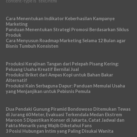
content-type is `text/html`
Cara Menentukan Indikator Keberhasilan Kampanye
Marketing
Panduan Menentukan Strategi Promosi Berdasarkan Siklus
Produk
Cara Menyusun Roadmap Marketing Selama 12 Bulan agar
Bisnis Tumbuh Konsisten
Produksi Kerajinan Tangan dari Pelepah Pisang Kering:
Peluang Usaha Kreatif Bernilai Jual
Produksi Briket dari Ampas Kopi untuk Bahan Bakar
Alternatif
Produksi Kain Serbaguna Dapur: Panduan Memulai Usaha
yang Menjanjikan untuk Pebisnis Pemula
Dua Pendaki Gunung Piramid Bondowoso Ditemukan Tewas
di Jurang 60 Meter, Evakuasi Terkendala Medan Ekstrem
Maroon 5 Dipastikan Konser di Jakarta, Catat Jadwal dan
Fakta Menarik yang Wajib Diketahui Fans
3 Posisi Hubungan Intim yang Paling Disukai Wanita