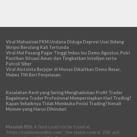
Viral Mahasiswi FKM Undana Diduga Depresi Usai Sidang
Skripsi Berulang Kali Tertunda
Viral Mal Pasang Pagar Tinggi Imbas Isu Demo Agustus, Polri
Pastikan Situasi Aman dan Tingkatkan Intelijen serta
Patroli Siber
Viral Alutsista Berjejer di Monas Dikaitkan Demo Besar,
Mabes TNI Beri Penjelasan
Kesalahan Kecil yang Sering Menghabiskan Profit Trader
Bagaimana Trader Profesional Mempersiapkan Hari Trading?
Kapan Sebaiknya Tidak Membuka Posisi Trading? Kenali
Momen yang Harus Dihindari
Masalah RSS:
A feed could not be found at
`https://topbisnisonline.com/`; the status code is `200` and