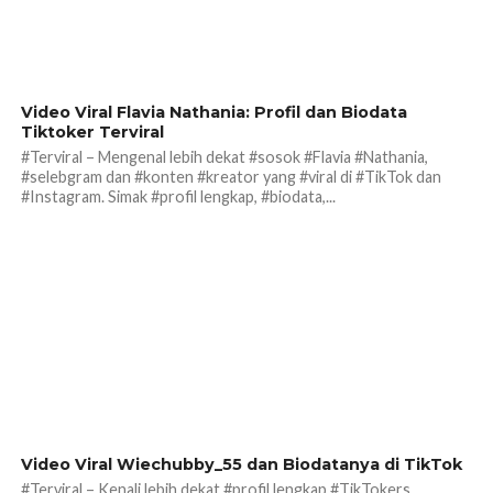
205
Video Viral Flavia Nathania: Profil dan Biodata
Tiktoker Terviral
#Terviral – Mengenal lebih dekat #sosok #Flavia #Nathania,
#selebgram dan #konten #kreator yang #viral di #TikTok dan
#Instagram. Simak #profil lengkap, #biodata,...
170
Video Viral Wiechubby_55 dan Biodatanya di TikTok
#Terviral – Kenali lebih dekat #profil lengkap #TikTokers