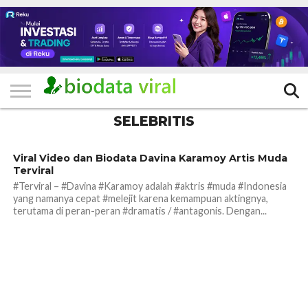
HOME
FILTER
KATEGORI
IKLAN
TERVIRAL
TRADING
KOMUNITAS
BERITA
BISNIS
LAINNYA
GRATIS
SELEBRITIS
216
Viral Video dan Biodata Davina Karamoy Artis Muda
Terviral
#Terviral – #Davina #Karamoy adalah #aktris #muda #Indonesia
yang namanya cepat #melejit karena kemampuan aktingnya,
terutama di peran-peran #dramatis / #antagonis. Dengan...