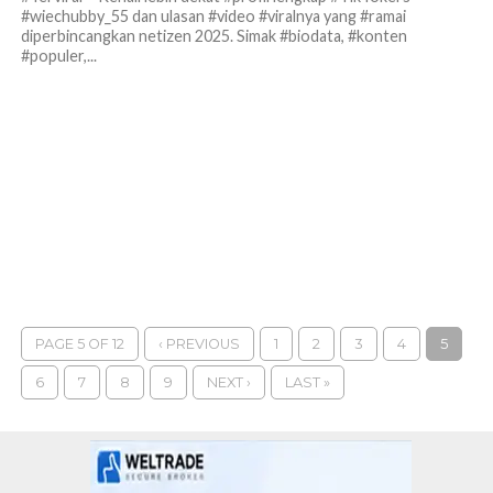
#wiechubby_55 dan ulasan #video #viralnya yang #ramai
diperbincangkan netizen 2025. Simak #biodata, #konten
#populer,...
PAGE 5 OF 12
‹ PREVIOUS
1
2
3
4
5
6
7
8
9
NEXT ›
LAST »