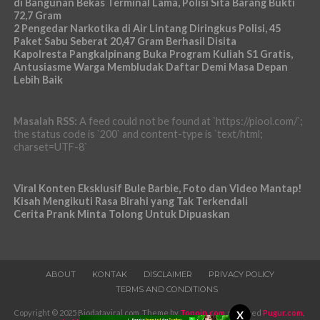
di Bangunan Bekas Terminal Lama, Polisi Sita Barang Bukti
72,7 Gram
2 Pengedar Narkotika di Air Lintang Diringkus Polisi, 45
Paket Sabu Seberat 20,47 Gram Berhasil Disita
Kapolresta Pangkalpinang Buka Program Kuliah S1 Gratis,
Antusiasme Warga Membludak Daftar Demi Masa Depan
Lebih Baik
Masalah RSS:
A feed could not be found at `https://piool.com/`;
the status code is `200` and content-type is `text/html;
charset=UTF-8`
Viral Konten Eksklusif Bule Barbie, Foto dan Video Mantap!
Kisah Mengikuti Rasa Birahi yang Tak Terkendali
Cerita Prank Minta Tolong Untuk Dipuaskan
ABOUT
KONTAK
DISCLAIMER
PRIVACY POLICY
TERMS AND CONDITIONS
Copyright © 2025 Biodataviral.com. Theme by
Topoin.com
, powered
Pugur.com
,
X