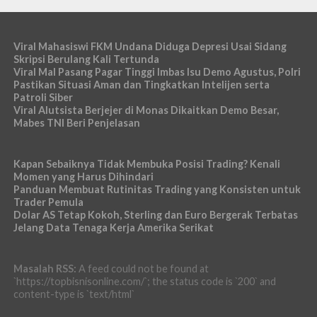
Viral Mahasiswi FKM Undana Diduga Depresi Usai Sidang
Skripsi Berulang Kali Tertunda
Viral Mal Pasang Pagar Tinggi Imbas Isu Demo Agustus, Polri
Pastikan Situasi Aman dan Tingkatkan Intelijen serta
Patroli Siber
Viral Alutsista Berjejer di Monas Dikaitkan Demo Besar,
Mabes TNI Beri Penjelasan
Kapan Sebaiknya Tidak Membuka Posisi Trading? Kenali
Momen yang Harus Dihindari
Panduan Membuat Rutinitas Trading yang Konsisten untuk
Trader Pemula
Dolar AS Tetap Kokoh, Sterling dan Euro Bergerak Terbatas
Jelang Data Tenaga Kerja Amerika Serikat
Masalah RSS:
A feed could not be found at
`https://topbisnisonline.com/`; the status code is `200` and
content-type is `text/html`