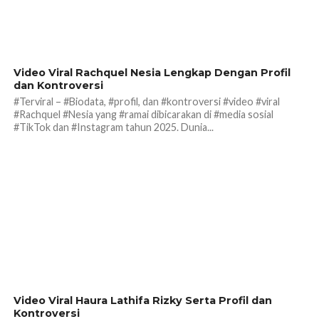
166
Video Viral Rachquel Nesia Lengkap Dengan Profil
dan Kontroversi
#Terviral – #Biodata, #profil, dan #kontroversi #video #viral
#Rachquel #Nesia yang #ramai dibicarakan di #media sosial
#TikTok dan #Instagram tahun 2025. Dunia...
217
2
Video Viral Haura Lathifa Rizky Serta Profil dan
Kontroversi