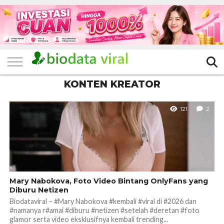
HOME
FILTER
KATEGORI
IKLAN
TERVIRAL
TRADING
KOMUNITAS
BERITA
BISNIS
LAINNYA
GRATIS
KONTEN KREATOR
121
2
Mary Nabokova, Foto Video Bintang OnlyFans yang
Diburu Netizen
Biodataviral – #Mary Nabokova #kembali #viral di #2026 dan
#namanya r#amai #diburu #netizen #setelah #deretan #foto
glamor serta video eksklusifnya kembali trending...