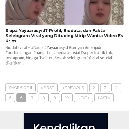
Siapa Yayaarasyid? Profil, Biodata, dan Fakta
Selebgram Viral yang Dituding Mirip Wanita Video Es
Krim
Biodataviral – #Nama #Yayaarasyid #tengah #menjadi
#perbincangan #hangat di #media #sosial #seperti #TikTok,
Instagram, hingga Twitter. Sosok selebgram ini viral setelah
dikaitkan...
PAGE 6 OF 11
« FIRST
‹ PREVIOUS
2
3
4
5
6
7
8
9
10
NEXT ›
LAST »