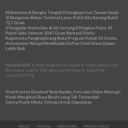
Mahasiswa di Bangka Tengah Ditangkap Usai Tanam Ganja
di Bangunan Bekas Terminal Lama, Polisi Sita Barang Bukti
72,7 Gram
2 Pengedar Narkotika di Air Lintang Diringkus Polisi, 45
Paket Sabu Seberat 20,47 Gram Berhasil Disita
Kapolresta Pangkalpinang Buka Program Kuliah S1 Gratis,
Antusiasme Warga Membludak Daftar Demi Masa Depan
Lebih Baik
Masalah RSS:
A feed could not be found at `https://piool.com/`;
the status code is `200` and content-type is `text/html;
charset=UTF-8`
Viral Konten Eksklusif Bule Barbie, Foto dan Video Mantap!
Kisah Mengikuti Rasa Birahi yang Tak Terkendali
Cerita Prank Minta Tolong Untuk Dipuaskan
ABOUT
KONTAK
DISCLAIMER
PRIVACY POLICY