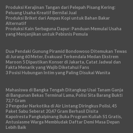
Produksi Kerajinan Tangan dari Pelepah Pisang Kering:
Peluang Usaha Kreatif Bernilai Jual
Produksi Briket dari Ampas Kopi untuk Bahan Bakar
Alternatif
Produksi Kain Serbaguna Dapur: Panduan Memulai Usaha
yang Menjanjikan untuk Pebisnis Pemula
Dua Pendaki Gunung Piramid Bondowoso Ditemukan Tewas
di Jurang 60 Meter, Evakuasi Terkendala Medan Ekstrem
Maroon 5 Dipastikan Konser di Jakarta, Catat Jadwal dan
Fakta Menarik yang Wajib Diketahui Fans
3 Posisi Hubungan Intim yang Paling Disukai Wanita
Mahasiswa di Bangka Tengah Ditangkap Usai Tanam Ganja
di Bangunan Bekas Terminal Lama, Polisi Sita Barang Bukti
72,7 Gram
2 Pengedar Narkotika di Air Lintang Diringkus Polisi, 45
Paket Sabu Seberat 20,47 Gram Berhasil Disita
Kapolresta Pangkalpinang Buka Program Kuliah S1 Gratis,
Antusiasme Warga Membludak Daftar Demi Masa Depan
Lebih Baik