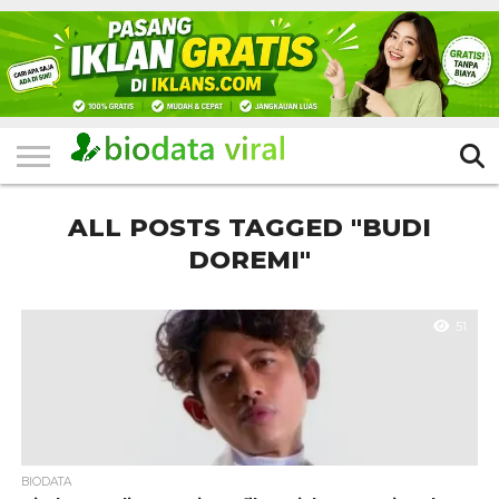
HOME
FILTER
KATEGORI
IKLAN
TERVIRAL
TRADING
KOMUNITAS
BERITA
BISNIS
LAINNYA
GRATIS
ALL POSTS TAGGED "BUDI
DOREMI"
51
BIODATA