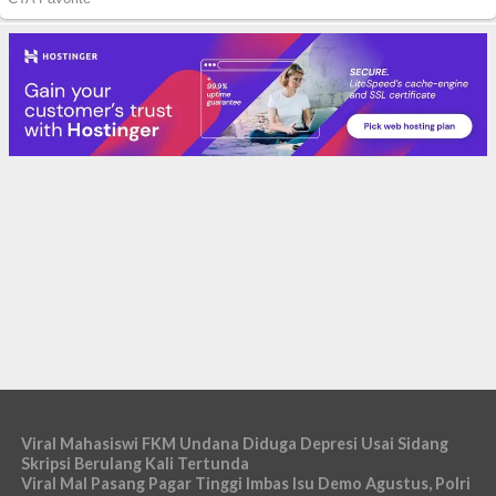
Viral Mahasiswi FKM Undana Diduga Depresi Usai Sidang
Skripsi Berulang Kali Tertunda
Viral Mal Pasang Pagar Tinggi Imbas Isu Demo Agustus, Polri