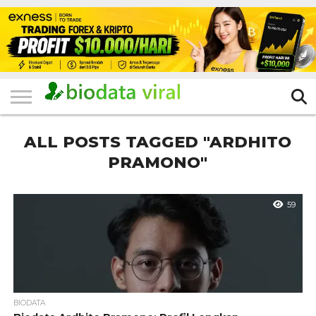
HOME
FILTER
KATEGORI
IKLAN
TERVIRAL
TRADING
KOMUNITAS
BERITA
BISNIS
LAINNYA
GRATIS
ALL POSTS TAGGED "ARDHITO
PRAMONO"
59
BIODATA