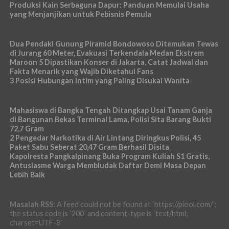
Produksi Kain Serbaguna Dapur: Panduan Memulai Usaha
yang Menjanjikan untuk Pebisnis Pemula
Dua Pendaki Gunung Piramid Bondowoso Ditemukan Tewas
di Jurang 60 Meter, Evakuasi Terkendala Medan Ekstrem
Maroon 5 Dipastikan Konser di Jakarta, Catat Jadwal dan
Fakta Menarik yang Wajib Diketahui Fans
3 Posisi Hubungan Intim yang Paling Disukai Wanita
Mahasiswa di Bangka Tengah Ditangkap Usai Tanam Ganja
di Bangunan Bekas Terminal Lama, Polisi Sita Barang Bukti
72,7 Gram
2 Pengedar Narkotika di Air Lintang Diringkus Polisi, 45
Paket Sabu Seberat 20,47 Gram Berhasil Disita
Kapolresta Pangkalpinang Buka Program Kuliah S1 Gratis,
Antusiasme Warga Membludak Daftar Demi Masa Depan
Lebih Baik
Masalah RSS:
A feed could not be found at `https://piool.com/`;
the status code is `200` and content-type is `text/html;
charset=UTF-8`