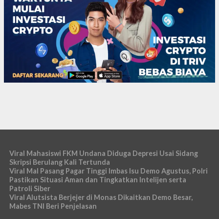
Viral Mahasiswi FKM Undana Diduga Depresi Usai Sidang
Skripsi Berulang Kali Tertunda
Viral Mal Pasang Pagar Tinggi Imbas Isu Demo Agustus, Polri
Pastikan Situasi Aman dan Tingkatkan Intelijen serta
Patroli Siber
Viral Alutsista Berjejer di Monas Dikaitkan Demo Besar,
Mabes TNI Beri Penjelasan